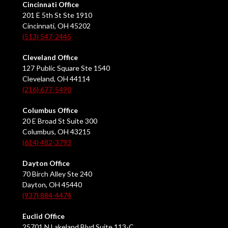
Cincinnati Office
201 E 5th St Ste 1910
Cincinnati, OH 45202
(513) 547-2445
Cleveland Office
127 Public Square Ste 1540
Cleveland, OH 44114
(216) 677-5490
Columbus Office
20 E Broad St Suite 300
Columbus, OH 43215
(614) 482-3793
Dayton Office
70 Birch Alley Ste 240
Dayton, OH 45440
(937) 884-4474
Euclid Office
25701 N Lakeland Blvd Suite 113-C,