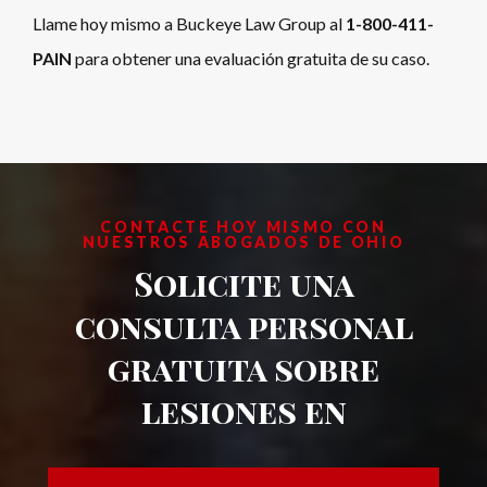
Llame hoy mismo a Buckeye Law Group al
1-800-411-
PAIN
para obtener una evaluación gratuita de su caso.
CONTACTE HOY MISMO CON
NUESTROS ABOGADOS DE OHIO
Solicite una
consulta personal
gratuita sobre
lesiones en