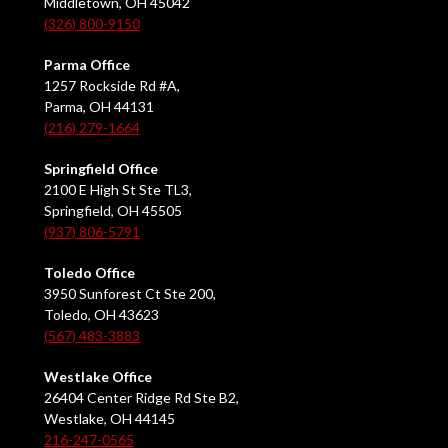
Middletown, OH 45042
(326) 800-9150
Parma Office
1257 Rockside Rd #A,
Parma, OH 44131
(216) 279-1664
Springfield Office
2100 E High St Ste TL3,
Springfield, OH 45505
(937) 806-5791
Toledo Office
3950 Sunforest Ct Ste 200,
Toledo, OH 43623
(567) 483-3883
Westlake Office
26404 Center Ridge Rd Ste B2,
Westlake, OH 44145
216-247-0565