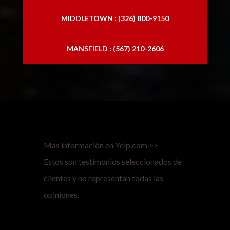
MIDDLETOWN : (326) 800-9150
MANSFIELD : (567) 210-2606
Más información en Yelp.com >>
Estos son testimonios seleccionados de
clientes y no representan todas las
opiniones.