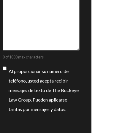
0 of 1000 max characters
Consentimiento
Al proporcionar su número de
teléfono, usted acepta recibir
mensajes de texto de The Buckeye
Law Group. Pueden aplicarse
tarifas por mensajes y datos.