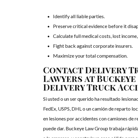
Identify all liable parties.
Preserve critical evidence before it disa
Calculate full medical costs, lost income
Fight back against corporate insurers.
Maximize your total compensation.
Contact Delivery T
Lawyers at Buckeye
Delivery Truck Acc
Si usted o un ser querido ha resultado lesion
FedEx, USPS, DHL o un camión de reparto loc
en lesiones por accidentes con camiones de r
puede dar. Buckeye Law Group trabaja rápidam