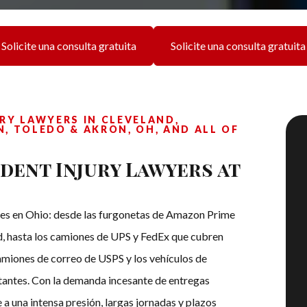
Solicite una consulta gratuita
Solicite una consulta gratuita
RY LAWYERS IN CLEVELAND,
, TOLEDO & AKRON, OH, AND ALL OF
dent Injury Lawyers at
tes en Ohio: desde las furgonetas de Amazon Prime
d, hasta los camiones de UPS y FedEx que cubren
amiones de correo de USPS y los vehículos de
stantes. Con la demanda incesante de entregas
 a una intensa presión, largas jornadas y plazos