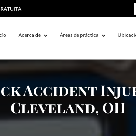
GRATUITA
icio
Acerca de
Áreas de práctica
Ubicaci
ck Accident Inju
Cleveland, OH