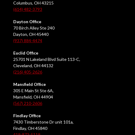
Columbus, OH 43215
(614) 482-3793
Dayton Office
70 Birch Alley Ste 240
Dayton, OH 45440
(937) 884-4474
Euclid Office
25701 N Lakeland Blvd Suite 113-C,
Cleveland, OH 44132
(216) 405-2626
Mansfield Office
305 E Main St Ste 6A,
Mansfield, OH 44904
(567) 210-2606
Findlay Office
7430 Timberstone Dr unit 101a,
Findlay, OH 45840
419-873-5119